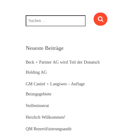
S
u
c
h
e
n
Neueste Beiträge
n
a
Beck + Partner AG wird Teil der Donatsch
c
h
Holding AG
:
GM Castiel + Langiwes – Auflage
Beizugsgebiete
Stelleninserat
Herzlich Willkommen!
QM Rezertifizierungsaudit